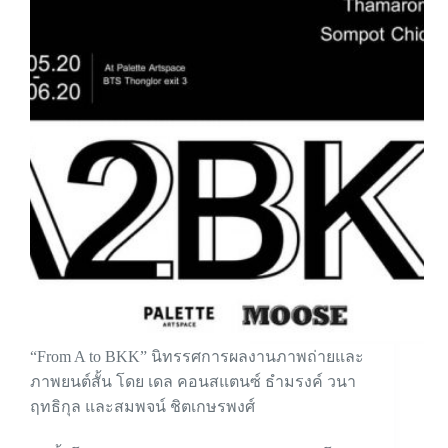
“From A to BKK” นิทรรศการผลงานภาพถ่ายและ
ภาพยนต์สั้น โดย เดล คอนสแตนซ์ ธำมรงค์ วนา
ฤทธิกุล และสมพจน์ ชิตเกษรพงศ์