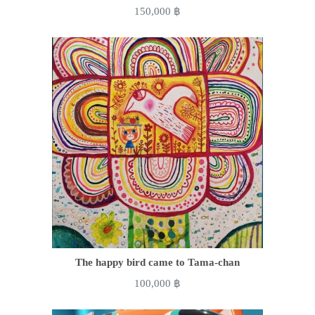
150,000
฿
The happy bird came to Tama-chan
100,000
฿