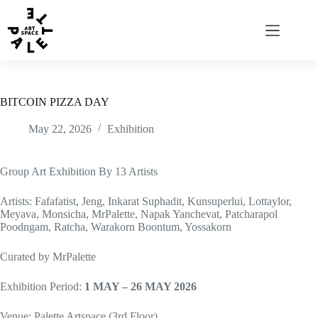
BITCOIN PIZZA DAY
May 22, 2026
Exhibition
Group Art Exhibition By 13 Artists
Artists: Fafafatist, Jeng, Inkarat Suphadit, Kunsuperlui, Lottaylor,
Meyava, Monsicha, MrPalette, Napak Yanchevat, Patcharapol
Poodngam, Ratcha, Warakorn Boontum, Yossakorn
Curated by MrPalette
Exhibition Period:
1 MAY – 26 MAY 2026
Venue: Palette Artspace (3rd Floor)