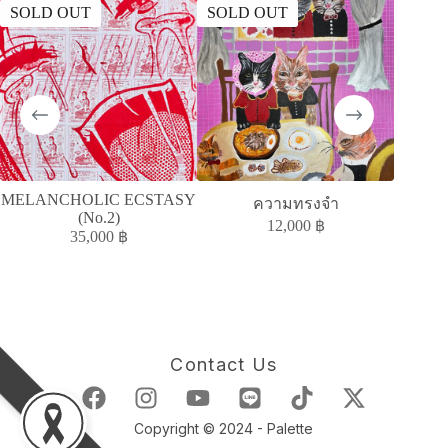
SOLD OUT
SOLD OUT
SOLD
MELANCHOLIC ECSTASY
A
ความทรงจำ
(No.2)
ACC
12,000
฿
35,000
฿
Contact Us
Copyright © 2024 - Palette