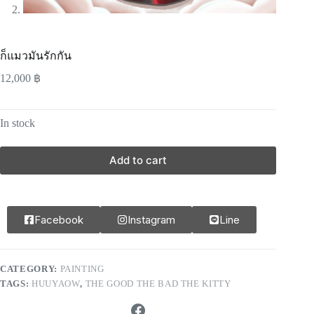
ก็แมวมันรักกัน
12,000
฿
In stock
Add to cart
Facebook
Instagram
Line
CATEGORY:
PAINTING
TAGS:
HUUYAOW
,
THE GOOD THE BAD THE KITTY