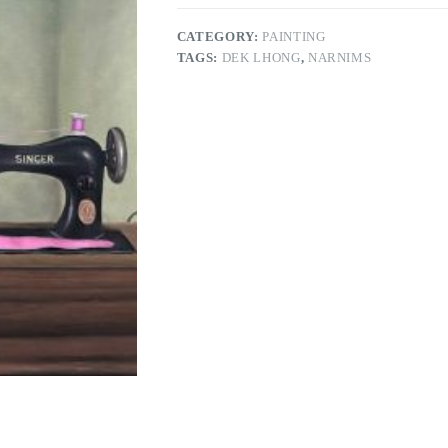
CATEGORY:
PAINTING
TAGS:
DEK LHONG
,
NARNIMS