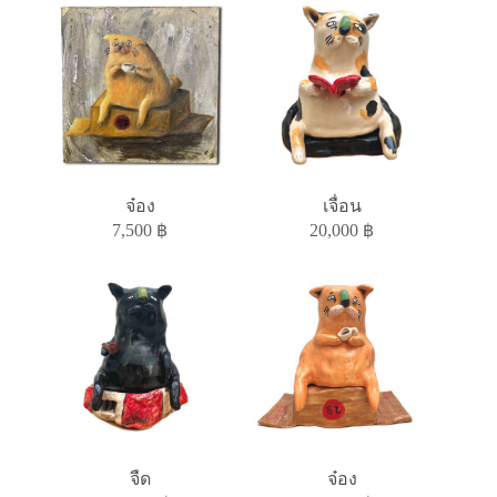
จ๋อง
เจื่อน
7,500
฿
20,000
฿
จืด
จ๋อง