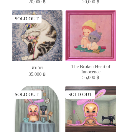
20,000
฿
20,000
฿
SOLD OUT
The Broken Heart of
สบาย
Innocence
35,000
฿
55,000
฿
SOLD OUT
SOLD OUT