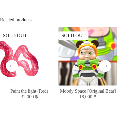
Related products
SOLD OUT
SOLD OUT
SOLD
Paint the light (Red)
Moody Space [Original Bear]
GI
32,000
฿
18,000
฿