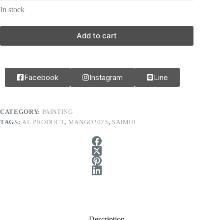
In stock
Add to cart
Facebook
Instagram
Line
CATEGORY:
PAINTING
TAGS:
AL PRODUCT
,
MANGO2025
,
SAIMUI
Description