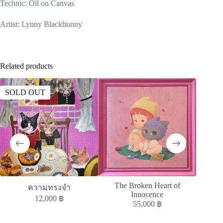
Technic: Oil on Canvas
Artist: Lynny Blackbunny
Related products
SOLD OUT
SOLD
The Broken Heart of
MELAN
ความทรงจำ
Innocence
12,000
฿
55,000
฿