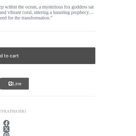
 within the ocean, a mysterious fox goddess sat
and vibrant coral, uttering a haunting prophecy…
red for the transformation.”
d to cart
Line
PRAPHASIRI