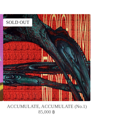
SOLD OUT
SOLD OUT
ACCUMULATE, ACCUMULATE (No.1)
The H
85,000
฿
2