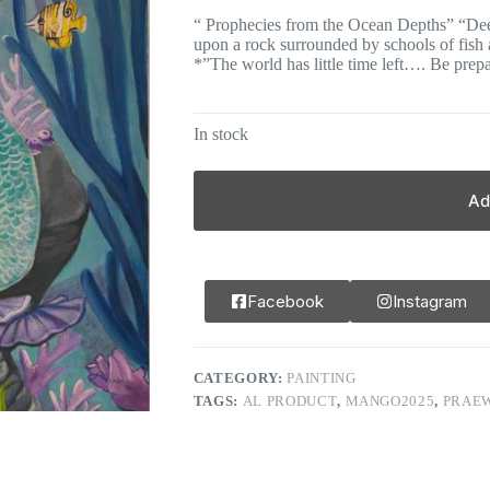
“ Prophecies from the Ocean Depths” “Deep
upon a rock surrounded by schools of fish 
*”The world has little time left…. Be prepa
In stock
Ad
Facebook
Instagram
CATEGORY:
PAINTING
TAGS:
AL PRODUCT
,
MANGO2025
,
PRAEW