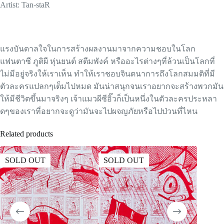
Artist: Tan-staR
แรงบันดาลใจในการสร้างผลงานมาจากความชอบในโลก
แฟนตาซี ภูติผี หุ่นยนต์ สตีมพังค์ หรืออะไรต่างๆที่ล้วนเป็นโลกที่
ไม่มีอยู่จริงให้เราเห็น ทำให้เราชอบจินตนาการถึงโลกสมมติที่มี
ตัวละครแปลกๆเต็มไปหมด มันน่าสนุกจนเราอยากจะสร้างพวกมัน
ให้มีชีวิตขึ้นมาจริงๆ เจ้าแมวผีซีอิ๊วก็เป็นหนึ่งในตัวละครประหลา
ดๆของเราที่อยากจะดูว่ามันจะไปผจญภัยหรือไปป่วนที่ไหน
Related products
SOLD OUT
SOLD OUT
SOLD