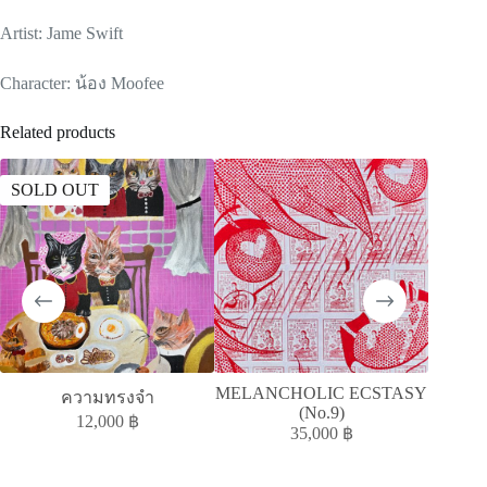
Artist: Jame Swift
Character: น้อง Moofee
Related products
SOLD OUT
SOLD
MELANCHOLIC ECSTASY
MELAN
ความทรงจำ
(No.9)
12,000
฿
35,000
฿