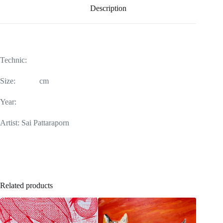
Description
Technic:
Size: cm
Year:
Artist: Sai Pattaraporn
Related products
SOLD