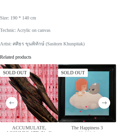
Size: 190 * 140 cm
Technic: Acrylic on canvas
Artist: ศศิธร ขุนพิทักษ์ (Sasitorn Khunpitak)
Related products
SOLD OUT
SOLD OUT
SOLD
ACCUMULATE,
The Happiness 3
MELAN