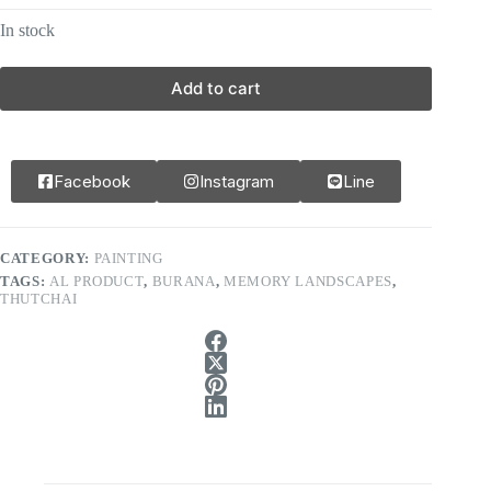
In stock
Add to cart
Facebook
Instagram
Line
CATEGORY:
PAINTING
TAGS:
AL PRODUCT
,
BURANA
,
MEMORY LANDSCAPES
,
THUTCHAI