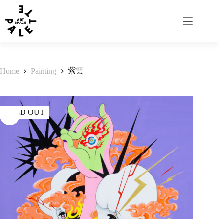
紫雲
Home
Painting
SOLD OUT