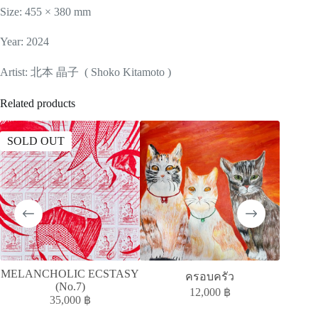
Size: 455 × 380 mm
Year: 2024
Artist: 北本 晶子 ( Shoko Kitamoto )
Related products
SOLD OUT
SOLD
MELANCHOLIC ECSTASY
T
ครอบครัว
(No.7)
12,000
฿
35,000
฿