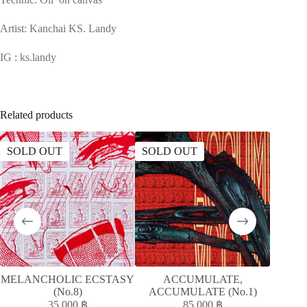
Artist: Kanchai KS. Landy
IG : ks.landy
Related products
SOLD OUT
SOLD OUT
SOLD
MELANCHOLIC ECSTASY
ACCUMULATE,
MELAN
(No.8)
ACCUMULATE (No.1)
35,000
฿
85,000
฿