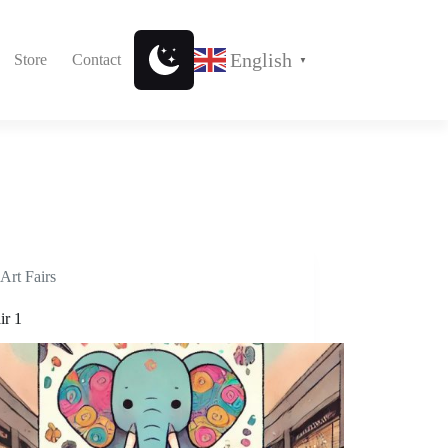
English
Store
Contact
▼
Art Fairs
ir 1