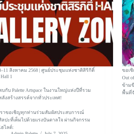
8–11 สิงหาคม 2568 | ศูนย์ประชุมแห่งชาติสิริกิติ์
ขอเชิ
| Hall 1
Out o
ข้ามข
พบกับ Palette Artspace ในงานใหญ่แห่งปีที่รวม
พื้นท
พลังสร้างสรรค์จากทั่วประเทศ!
เราขอเชิญทุกท่านร่วมสัมผัสประสบการณ์
ศิลปะที่เต็มไปด้วยแรงบันดาลใจ ผ่านกิจกรรม
ไฮไลต์:
Admin-Palette
July 7, 2025