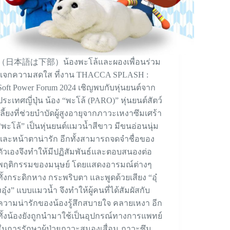
（日本語は下部）น้องพะโล้และผองเพื่อนร่วม
แจกความสดใส ที่งาน THACCA SPLASH :
Soft Power Forum 2024 เชิญพบกับหุ่นยนต์จาก
ประเทศญี่ปุ่น น้อง “พะโล้ (PARO)” หุ่นยนต์สัตว์
เลี้ยงที่ช่วยบำบัดผู้สูงอายุจากภาวะเหงาซึมเศร้า
“พะโล้” เป็นหุ่นยนต์แมวน้ำสีขาว มีขนอ่อนนุ่ม
และหน้าตาน่ารัก อีกทั้งสามารถจดจำชื่อของ
ตัวเองจึงทำให้มีปฏิสัมพันธ์และตอบสนองต่อ
พฤติกรรมของมนุษย์ โดยแสดงอารมณ์ต่างๆ
ทั้งกระดิกหาง กระพริบตา และพูดด้วยเสียง “อุ๋
งอุ๋ง” แบบแมวน้ำ จึงทำให้ผู้คนที่ได้สัมผัสกับ
ความน่ารักของน้องรู้สึกสบายใจ คลายเหงา อีก
ทั้งน้องยังถูกนำมาใช้เป็นอุปกรณ์ทางการแพทย์
ในการรักษาผู้ป่วยภาวะสมองเสื่อม ภาวะซึม