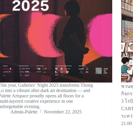
This year, Galleries’ Night 2025 transforms Thong
ชวนทุ
Lo into a vibrant after-dark art destination — and
กิจกร
Palette Artspace proudly opens all floors for a
multi-layered creative experience in one
3 โร
unforgettable evening.
CART
Admin-Palette
November 22, 2025
ระหว่
21.00