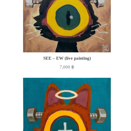
SEE – EW (live painting)
7,000
฿