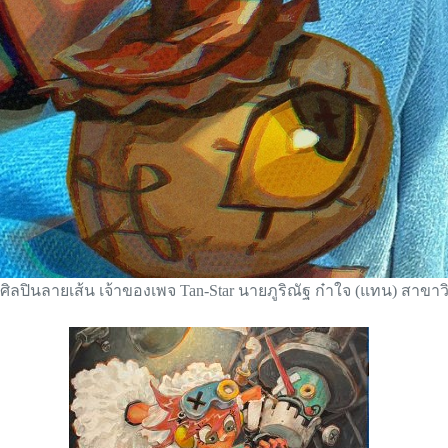
ศิลปินลายเส้น เจ้าของเพจ Tan-Star นายภูริณัฐ ก๋าใจ (แทน) สาขาว