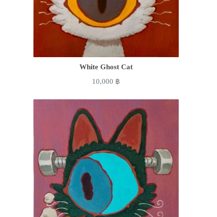
White Ghost Cat
10,000
฿