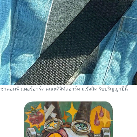
ิชาคอมพิวเตอร์อาร์ต คณะดิจิทัลอาร์ต ม.รังสิต รับปริญญาปีนี้