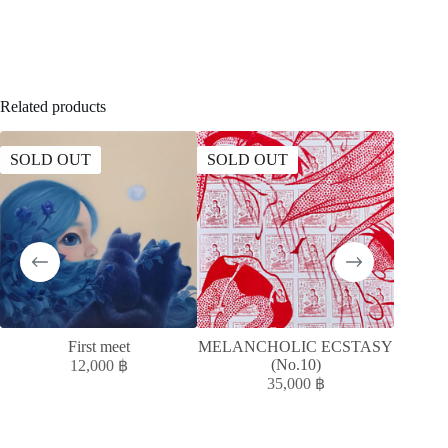
Related products
SOLD OUT
SOLD OUT
SOLD
First meet
MELANCHOLIC ECSTASY
MELAN
(No.10)
12,000
฿
35,000
฿