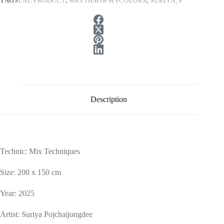
TAGS:
AL PRODUCT
,
RHYTHMOFMYCOLORS
,
SURIYA_P
Description
Technic:
Mix Techniques
Size: 200 x 150 cm
Year: 2025
Artist: Suriya Pojchaijongdee