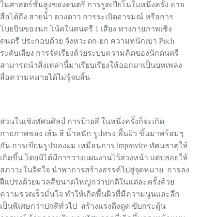
ในศาสตร์ชั้นสูงของดนตรี การรูดเปียโนในหนึ่งครั้ง อาจ
สื่อได้ถึง สายน้ำ ดวงดาว การระเบิดอารมณ์ หรือการ
โบยบินของนก โน้ตในดนตรี 1 เสียง ทางกายภาพเชิง
ดนตรี ประกอบด้วย จังหวะตก-ยก ความหนักเบา Pitch
ระดับเสียง การจัดเรียงด้วยระบบความคิดของนักดนตรี
สามารถนำสิ่งเหล่านี้มาเรียบเรียงให้ออกมาเป็นบทเพลง
สื่อความหมายได้ไม่รู้จบสิ้น
ส่วนในเชิงทัศนศิลป์ การป้ายสี ในหนึ่งครั้งก็จะเกิด
กายภาพของ เส้น สี น้ำหนัก รูปทรง พื้นผิว ขึ้นมาพร้อมๆ
กัน การเขียนรูปของผม เหมือนการ improvice ทัศนธาตุให้
เกิดขึ้น โดยมิได้มีการวางแผนงานไว้ล่วงหน้า แต่ปล่อยให้
สภาวะในจิตใจ นำพาการสร้างสรรค์ไปสู่จุดหมาย การลง
ฝีแปรงด้วยมวลสีขนาดใหญ่กว่าปกติในแต่ละครั้งด้วย
ความรวดเร็วมั่นใจ ทำให้เกิดพื้นผิวที่มีความนูนและลึก
เป็นพิเศษกว่าปกติทั่วไป สร้างแรงดึงดูด ขับกระตุ้น