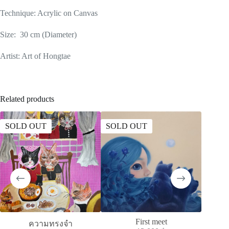
Technique: Acrylic on Canvas
Size: 30 cm (Diameter)
Artist: Art of Hongtae
Related products
SOLD OUT
SOLD OUT
SOLD
First meet
A
ความทรงจำ