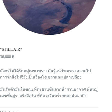
“STILL AIR”
36,000
฿
มังกรไม่ได้รักหมู่เมฆ เพราะมันรู้แน่ว่าเมฆจะสลายไป
การรักสิ่งไม่จีรังเป็นเรื่องโง่เขลาและเปล่าเปลือง
มันรักตัวมันในขณะที่ทะยานขึ้นจากน้ำผ่านอากาศ พ้นหมู่
เมฆขึ้นสู่ราตรีสงัดงัน ที่ที่ดวงจันทร์รอคอยมันมาถึง