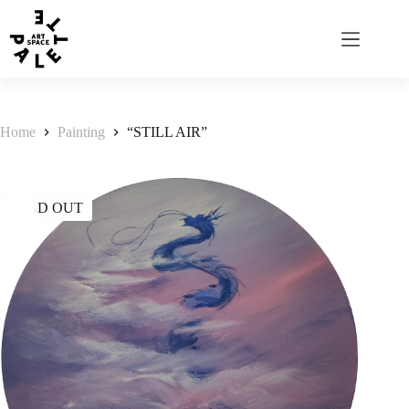
Home
Painting
“STILL AIR”
SOLD OUT