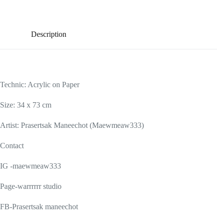
Description
Technic: Acrylic on Paper
Size: 34 x 73 cm
Artist: Prasertsak Maneechot (Maewmeaw333)
Contact
IG -maewmeaw333​
Page-warrrrrr​ studio​
FB-Prasertsak​ maneechot​