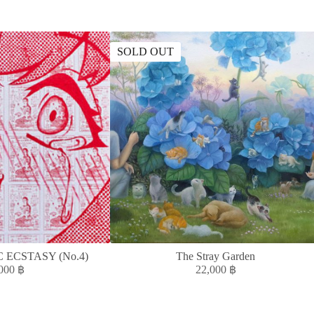
SOLD OUT
ECSTASY (No.4)
The Stray Garden
,000
฿
22,000
฿