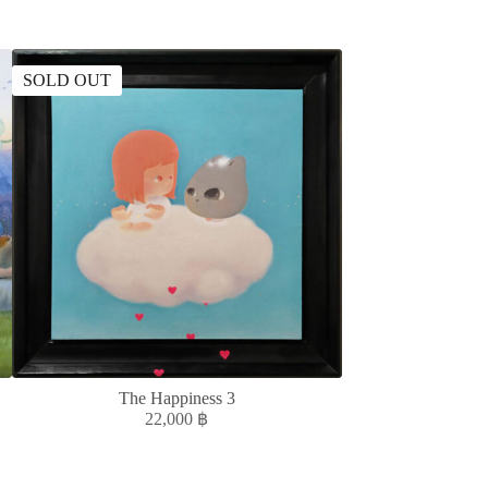
SOLD OUT
The Happiness 3
MELANCHOLIC
22,000
฿
3