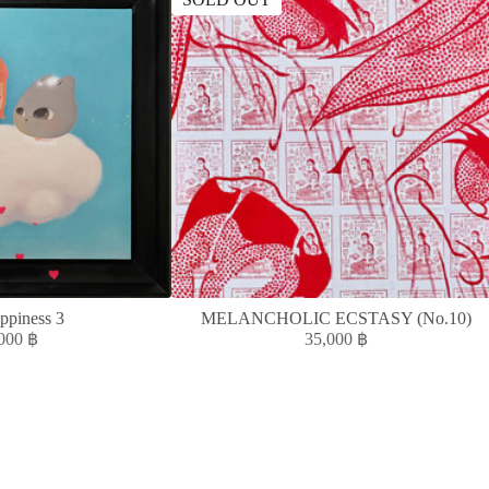
ppiness 3
MELANCHOLIC ECSTASY (No.10)
,000
฿
35,000
฿