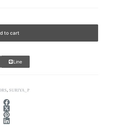
d to cart
Line
ORS
,
SURIYA_P