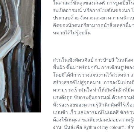
ในศาสตร์ชั้นสูงของดนตรี การรูดเปียโนใ
ระเบิดอารมณ์ หรือการโบยบินของนก โน
ประกอบด้วย จังหวะตก-ยก ความหนักเบา 
คิดของนักดนตรีสามารถนำสิ่งเหล่านี้ม
หมายได้ไม่รู้จบสิ้น
ส่วนในเชิงทัศนศิลป์ การป้ายสี ในหนึ่งค
พื้นผิว ขึ้นมาพร้อมๆกัน การเขียนรูปขอ
โดยมิได้มีการวางแผนงานไว้ล่วงหน้า 
สร้างสรรค์ไปสู่จุดหมาย การลงฝีแปรงด
ความรวดเร็วมั่นใจ ทำให้เกิดพื้นผิวที่ม
แรงดึงดูด ขับกระตุ้นอารมณ์ ด้วยความด
ทิ้งร่องรอยของความรู้สึกนึกคิดที่ไร้เ
แบบช้า-เร็ว และอารมณ์ในเฉดสี ชักชว
ต้องใช้เหตุผล ขอเพียงปลดปล่อยความร
งาน นั่นล่ะคือ Rythm of my colour#1 สำ