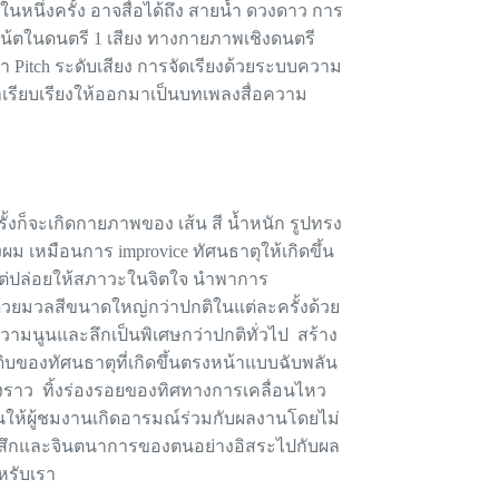
นหนึ่งครั้ง อาจสื่อได้ถึง สายน้ำ ดวงดาว การ
้ตในดนตรี 1 เสียง ทางกายภาพเชิงดนตรี
Pitch ระดับเสียง การจัดเรียงด้วยระบบความ
าเรียบเรียงให้ออกมาเป็นบทเพลงสื่อความ
รั้งก็จะเกิดกายภาพของ เส้น สี น้ำหนัก รูปทรง
งผม เหมือนการ improvice ทัศนธาตุให้เกิดขึ้น
แต่ปล่อยให้สภาวะในจิตใจ นำพาการ
้วยมวลสีขนาดใหญ่กว่าปกติในแต่ละครั้งด้วย
ีความนูนและลึกเป็นพิเศษกว่าปกติทั่วไป สร้าง
ิบของทัศนธาตุที่เกิดขึ้นตรงหน้าแบบฉับพลัน
รื่องราว ทิ้งร่องรอยของทิศทางการเคลื่อนไหว
นให้ผู้ชมงานเกิดอารมณ์ร่วมกับผลงานโดยไม่
ู้สึกและจินตนาการของตนอย่างอิสระไปกับผล
หรับเรา