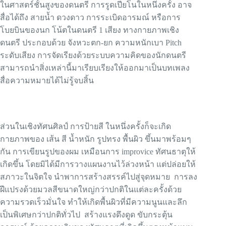
ในศาสตร์ชั้นสูงของดนตรี การรูดเปียโนในหนึ่งครั้ง อาจ
สื่อได้ถึง สายน้ำ ดวงดาว การระเบิดอารมณ์ หรือการ
โบยบินของนก โน้ตในดนตรี 1 เสียง ทางกายภาพเชิง
ดนตรี ประกอบด้วย จังหวะตก-ยก ความหนักเบา Pitch
ระดับเสียง การจัดเรียงด้วยระบบความคิดของนักดนตรี
สามารถนำสิ่งเหล่านี้มาเรียบเรียงให้ออกมาเป็นบทเพลง
สื่อความหมายได้ไม่รู้จบสิ้น
ส่วนในเชิงทัศนศิลป์ การป้ายสี ในหนึ่งครั้งก็จะเกิด
กายภาพของ เส้น สี น้ำหนัก รูปทรง พื้นผิว ขึ้นมาพร้อมๆ
กัน การเขียนรูปของผม เหมือนการ improvice ทัศนธาตุให้
เกิดขึ้น โดยมิได้มีการวางแผนงานไว้ล่วงหน้า แต่ปล่อยให้
สภาวะในจิตใจ นำพาการสร้างสรรค์ไปสู่จุดหมาย การลง
ฝีแปรงด้วยมวลสีขนาดใหญ่กว่าปกติในแต่ละครั้งด้วย
ความรวดเร็วมั่นใจ ทำให้เกิดพื้นผิวที่มีความนูนและลึก
เป็นพิเศษกว่าปกติทั่วไป สร้างแรงดึงดูด ขับกระตุ้น