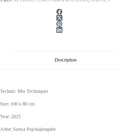
TAGS:
AL PRODUCT
,
RHYTHMOFMYCOLORS
,
SURIYA_P
Description
Technic:
Mix Techniques
Size: 100 x 80 cm
Year: 2025
Artist: Suriya Pojchaijongdee