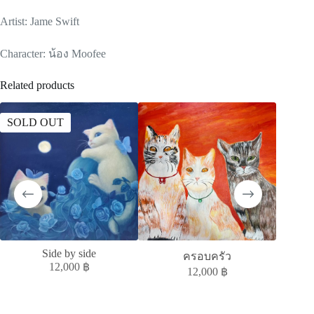
Artist: Jame Swift
Character: น้อง Moofee
Related products
SOLD OUT
SOLD
Side by side
MELAN
ครอบครัว
12,000
฿
12,000
฿