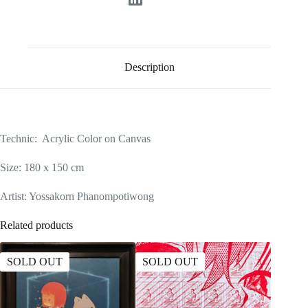
Description
Technic: Acrylic Color on Canvas
Size: 180 x 150 cm
Artist: Yossakorn Phanompotiwong
Related products
SOLD OUT
SOLD OUT
SOLD