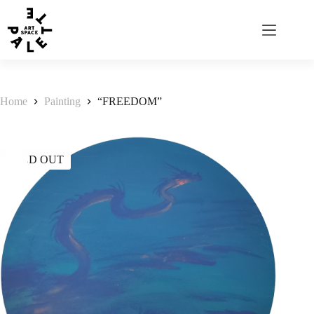
Home
Painting
“FREEDOM”
SOLD OUT