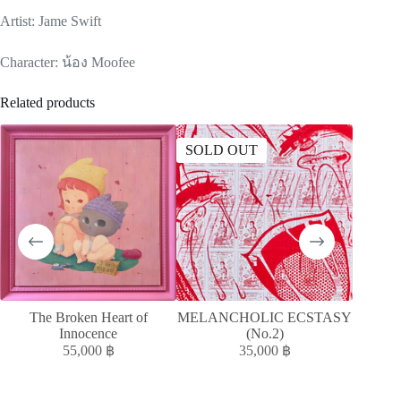
Artist: Jame Swift
Character: น้อง Moofee
Related products
SOLD OUT
SOLD
The Broken Heart of
MELANCHOLIC ECSTASY
MELAN
Innocence
(No.2)
55,000
฿
35,000
฿