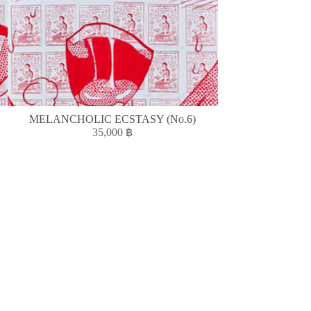
MELANCHOLIC ECSTASY (No.6)
Fi
35,000
฿
1