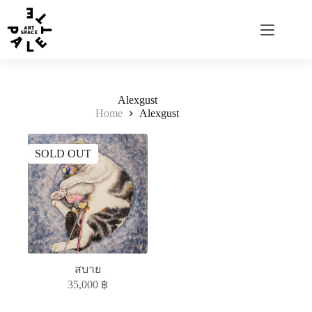
Alexgust
Home
Alexgust
SOLD OUT
สบาย
35,000
฿