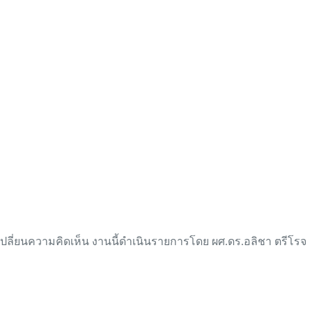
กเปลี่ยนความคิดเห็น งานนี้ดำเนินรายการโดย ผศ.ดร.อลิชา ตรีโรจ